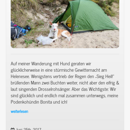
Waschbären
auch
noch
Bonitas
Hundefutter.
Auf meiner Wanderung mit Hund geraten wir
glücklicherweise in eine stürmische Gewitternacht am
Helenesee. Wenigstens vertrieb der Regen den „Sieg Heil!“
brüllenden Mann zwei Buchten weiter, nicht aber den eifrig &
laut singenden Drosselrohsänger. Aber das Wichtigste: Wir
sind glücklich und endlich mal zusammen unterwegs, meine
Podenkohündin Bonita und ich!
weiterlesen
Wanderung
mit
Hund
Juni 25th, 2017