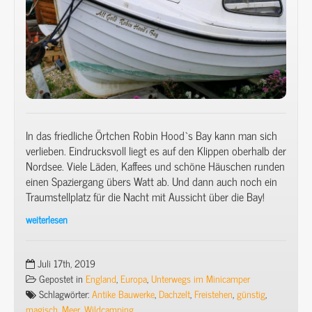
In das friedliche Örtchen Robin Hood`s Bay kann man sich
verlieben. Eindrucksvoll liegt es auf den Klippen oberhalb der
Nordsee. Viele Läden, Kaffees und schöne Häuschen runden
einen Spaziergang übers Watt ab. Und dann auch noch ein
Traumstellplatz für die Nacht mit Aussicht über die Bay!
weiterlesen
Mit
Minicamper
&
Juli 17th, 2019
Dachzelt
Gepostet in
England
,
Europa
,
Unterwegs im Minicamper
nach
Schlagwörter:
Antike Bauwerke
,
Dachzelt
,
Freistehen
,
günstig
,
Schottland
magisch
,
Meer
,
Wildcamping