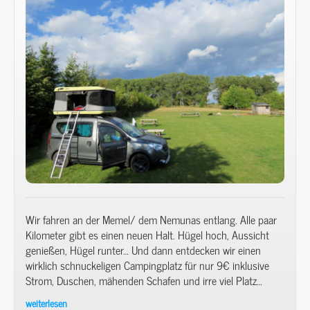
am
Plateliai
See
im
Zemaitija
Nationalpark
–
Angeln,
Baden
&
ein
kostenloser
Stellplatz
mit
Wir fahren an der Memel/ dem Nemunas entlang. Alle paar
Seeblick.
Kilometer gibt es einen neuen Halt. Hügel hoch, Aussicht
genießen, Hügel runter… Und dann entdecken wir einen
wirklich schnuckeligen Campingplatz für nur 9€ inklusive
Strom, Duschen, mähenden Schafen und irre viel Platz…
weiterlesen