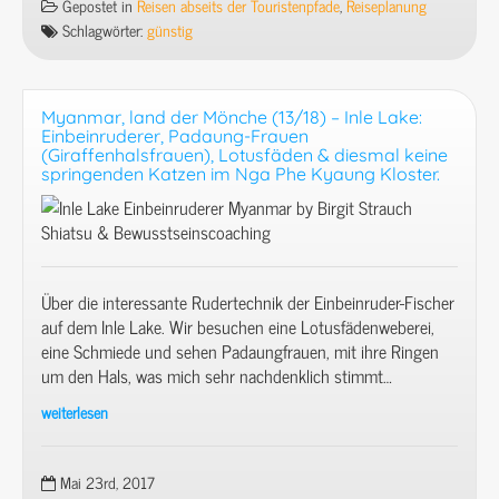
Was
Gepostet in
Reisen abseits der Touristenpfade
,
Reiseplanung
Du
Schlagwörter:
günstig
tun
kannst,
um
Myanmar, land der Mönche (13/18) – Inle Lake:
möglichst
Einbeinruderer, Padaung-Frauen
viel
(Giraffenhalsfrauen), Lotusfäden & diesmal keine
springenden Katzen im Nga Phe Kyaung Kloster.
„Reise“
für
Dein
Geld
zu
bekommen.
Über die interessante Rudertechnik der Einbeinruder-Fischer
auf dem Inle Lake. Wir besuchen eine Lotusfädenweberei,
eine Schmiede und sehen Padaungfrauen, mit ihre Ringen
um den Hals, was mich sehr nachdenklich stimmt…
weiterlesen
Myanmar,
land
der
Mai 23rd, 2017