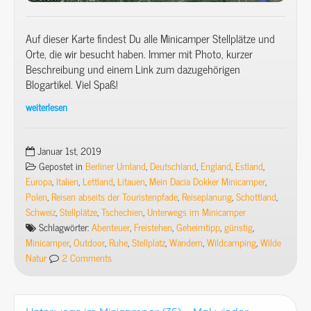
Auf dieser Karte findest Du alle Minicamper Stellplätze und
Orte, die wir besucht haben. Immer mit Photo, kurzer
Beschreibung und einem Link zum dazugehörigen
Blogartikel. Viel Spaß!
weiterlesen
Alles
auf
einen
Januar 1st, 2019
Blick:
Gepostet in
Berliner Umland
,
Deutschland
,
England
,
Estland
,
Karte
Europa
,
Italien
,
Lettland
,
Litauen
,
Mein Dacia Dokker Minicamper
,
meiner
Polen
,
Reisen abseits der Touristenpfade
,
Reiseplanung
,
Schottland
,
Minicamper-
Schweiz
,
Stellplätze
,
Tschechien
,
Unterwegs im Minicamper
Touren
Schlagwörter:
Abenteuer
,
Freistehen
,
Geheimtipp
,
günstig
,
mit
Minicamper
,
Outdoor
,
Ruhe
,
Stellplatz
,
Wandern
,
Wildcamping
,
Wilde
Links
Natur
2 Comments
zu
den
einzelnen