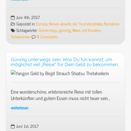
Abenteuer
Rumänien
mit
Juni 4th, 2017
Kindern
Gepostet in
Europa
,
Reisen abseits der Touristenpfade
,
Rumänien
(1/7)
Schlagwörter:
Geheimtipp
,
günstig
,
Meer
,
mit Kindern
,
–
Schwimmen
8 Comments
Vama
Veche:
Unter
Günstig unterwegs sein: Was Du tun kannst, um
Hippies
möglichst viel „Reise“ für Dein Geld zu bekommen.
und
Piraten
–
Muschelsuche
Eine wunderschöne, erlebnisreiche Reise mit tollen
am
Unterkünften und gutem Essen muss nicht teuer sein…
schwarzen
Meer.
weiterlesen
Günstig
unterwegs
sein:
Juni 1st, 2017