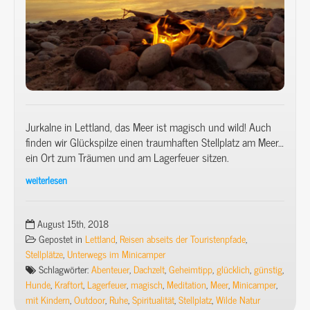
ein
Traum-
Stellplatz.
Jurkalne in Lettland, das Meer ist magisch und wild! Auch
finden wir Glückspilze einen traumhaften Stellplatz am Meer…
ein Ort zum Träumen und am Lagerfeuer sitzen.
weiterlesen
Mit
Minicamper
&
August 15th, 2018
Dachzelt
Gepostet in
Lettland
,
Reisen abseits der Touristenpfade
,
(12)
Stellplätze
,
Unterwegs im Minicamper
–
Schlagwörter:
Abenteuer
,
Dachzelt
,
Geheimtipp
,
glücklich
,
günstig
,
Baltikumtour
Hunde
,
Kraftort
,
Lagerfeuer
,
magisch
,
Meditation
,
Meer
,
Minicamper
,
(9/17)
mit Kindern
,
Outdoor
,
Ruhe
,
Spiritualität
,
Stellplatz
,
Wilde Natur