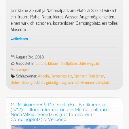
Der kleine Zemaitija Nationalpark am Plateliai See ist wirklich
ein Traum. Ruhe, Natur, klares Wasser, Angelmöglichkeiten,
einen wirklich schönen, kostenlosen Campingplatz, ein tolles
Museum …
weiterlesen
Mit
Minicamper
&
August 3rd, 2018
Dachzelt
Gepostet in
Europa
,
Litauen
,
Stellplätze
,
Unterwegs im
(9)
Minicamper
–
Schlagwörter:
Angeln
,
Campingplatz
,
Dachzelt
,
Freistehen
,
Baltikumtour
Geheimtipp
,
glücklich
,
günstig
,
magisch
,
Schwimmen
,
Stellplatz
(6/17)
–
Litauen:
Mit Minicamper & Dachzelt (6) – Baltikumtour
Orvidai
(3/17) – Litauen: Immer an der Memel entlang.
Museum
Nach Vilkija, Seredzius (mit familiärem
Campingplatz) & Veliuona.
und
Dachzeltnachbarn