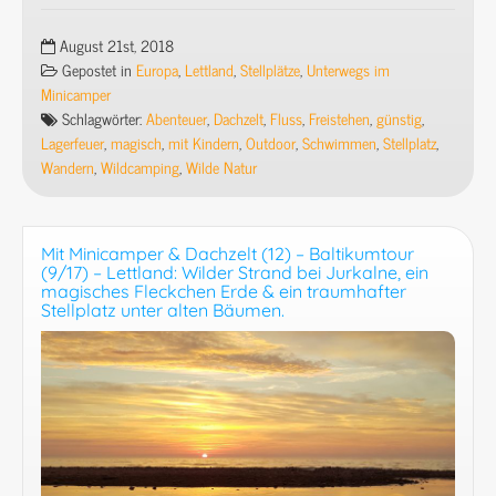
Minicamper
&
August 21st, 2018
Dachzelt
Gepostet in
Europa
,
Lettland
,
Stellplätze
,
Unterwegs im
(17)
Minicamper
–
Schlagwörter:
Abenteuer
,
Dachzelt
,
Fluss
,
Freistehen
,
günstig
,
Baltikumtour
Lagerfeuer
,
magisch
,
mit Kindern
,
Outdoor
,
Schwimmen
,
Stellplatz
,
(14/17)
Wandern
,
Wildcamping
,
Wilde Natur
–
Lettland:
Gauja
Mit Minicamper & Dachzelt (12) – Baltikumtour
Nationalpark:
(9/17) – Lettland: Wilder Strand bei Jurkalne, ein
Kuku,
magisches Fleckchen Erde & ein traumhafter
Stellplatz unter alten Bäumen.
Zwartes
&
Erglu
Felsen,
der
Fluss
Amata
&