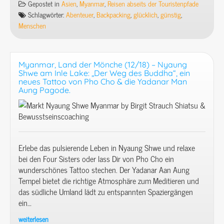
Mönche
Gepostet in
Asien
,
Myanmar
,
Reisen abseits der Touristenpfade
(13/18)
Schlagwörter:
Abenteuer
,
Backpacking
,
glücklich
,
günstig
,
–
Menschen
Inle
Lake:
Einbeinruderer,
Myanmar, Land der Mönche (12/18) – Nyaung
Padaung-
Shwe am Inle Lake: „Der Weg des Buddha“, ein
Frauen
neues Tattoo von Pho Cho & die Yadanar Man
Aung Pagode.
(Giraffenhalsfrauen),
Lotusfäden
&
diesmal
keine
springenden
Erlebe das pulsierende Leben in Nyaung Shwe und relaxe
Katzen
bei den Four Sisters oder lass Dir von Pho Cho ein
im
wunderschönes Tattoo stechen. Der Yadanar Aan Aung
Nga
Tempel bietet die richtige Atmosphäre zum Meditieren und
Phe
das südliche Umland lädt zu entspannten Spaziergängen
Kyaung
ein…
Kloster.
weiterlesen