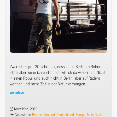
sein!
Zwar ist es gut 20 Jahre her, dass ich in Berlin im Robur
lebte, aber wenn ich ehrlich bin, will ich da wieder hin. Nicht
in einen Robur und auch nicht in Berlin, aber auf Rädern
wohnen und mehr Zeit in der Natur verbringen…
weiterlesen
Freistehen
mit
dem
März 19th, 2019
Minicamper
Gepostet in
Berliner Umland
,
Deutschland
,
Europa
,
Mein Dacia