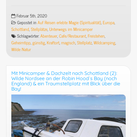
Mit
Minicamper
&
Februar 5th, 2020
Dachzelt
Gepostet in
Auf Reisen erlebte Magie (Spiritualität)
,
Europa
,
nach
Schottland
,
Stellplätze
,
Unterwegs im Minicamper
Schottland
Schlagwörter:
Abenteuer
,
Cafe/Restaurant
,
Freistehen
,
(8):
Geheimtipp
,
günstig
,
Kraftort
,
magisch
,
Stellplatz
,
Wildcamping
,
Eine
Wilde Natur
Nacht
auf
den
Mit Minicamper & Dachzelt nach Schottland (2):
Klippen
Wilde Nordsee an der Robin Hood`s Bay (noch
bei
England) & ein Traumstellplatz mit Blick über die
Bay!
Durness
–
mehr
Freiheit
geht
kaum!