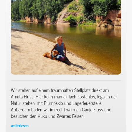
Kirnitzsch
zur
Feenhöhle.
Mehr
traumhafte
Natur
geht
nicht!!!
Wir stehen auf einem traumhaften Stellplatz direkt am
Amata Fluss. Hier kann man einfach kostenlos, legal in der
Natur stehen, mit Plumpsklo und Lagerfeuerstelle.
Außerdem baden wir im recht warmen Gauja Fluss und
besuchen den Kuku und Zwartes Felsen.
weiterlesen
Mit