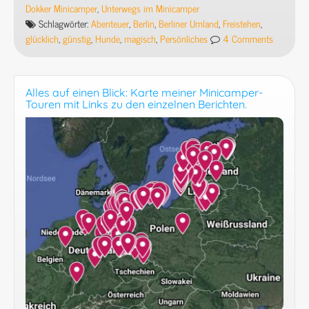
oder
Dokker Minicamper
,
Unterwegs im Minicamper
Wohnmobil
Schlagwörter:
Abenteuer
,
Berlin
,
Berliner Umland
,
Freistehen
,
in
glücklich
,
günstig
,
Hunde
,
magisch
,
Persönliches
4 Comments
Berlin
(1)
–
Alles auf einen Blick: Karte meiner Minicamper-
mein
Touren mit Links zu den einzelnen Berichten.
Leben
in
einem
alten,
selbst
ausgebauten
Robur.