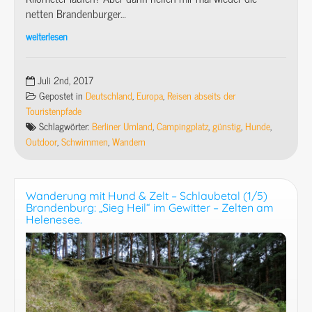
netten Brandenburger…
weiterlesen
Wanderung
mit
Hund
Juli 2nd, 2017
&
Gepostet in
Deutschland
,
Europa
,
Reisen abseits der
Zelt-
Touristenpfade
Schlaubetal
Schlagwörter:
Berliner Umland
,
Campingplatz
,
günstig
,
Hunde
,
(4/5)
Outdoor
,
Schwimmen
,
Wandern
Brandenburg:
Hungrig
am
Wanderung mit Hund & Zelt – Schlaubetal (1/5)
Treppelsee.
Brandenburg: „Sieg Heil“ im Gewitter – Zelten am
Ruhetag
Helenesee.
im
Restaurant
und
dann
fressen
die