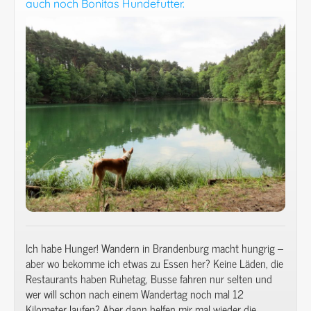
auch noch Bonitas Hundefutter.
Eiche
von
Ivenack,
eine
stürmische
Nacht
&
der
wilde
Hundestrand
von
Lubmin.
Ich habe Hunger! Wandern in Brandenburg macht hungrig –
aber wo bekomme ich etwas zu Essen her? Keine Läden, die
Restaurants haben Ruhetag, Busse fahren nur selten und
wer will schon nach einem Wandertag noch mal 12
Kilometer laufen? Aber dann helfen mir mal wieder die