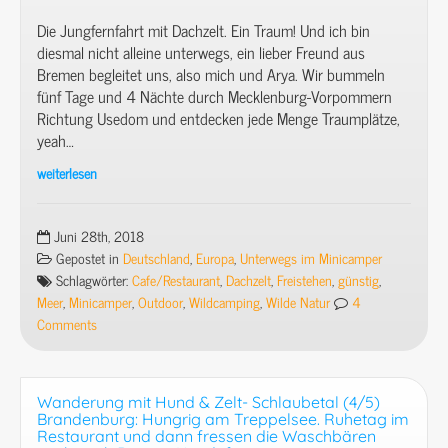
Die Jungfernfahrt mit Dachzelt. Ein Traum! Und ich bin
diesmal nicht alleine unterwegs, ein lieber Freund aus
Bremen begleitet uns, also mich und Arya. Wir bummeln
fünf Tage und 4 Nächte durch Mecklenburg-Vorpommern
Richtung Usedom und entdecken jede Menge Traumplätze,
yeah…
weiterlesen
Mit
Minicamper
&
Juni 28th, 2018
Dachzelt
Gepostet in
Deutschland
,
Europa
,
Unterwegs im Minicamper
(1)
Schlagwörter:
Cafe/Restaurant
,
Dachzelt
,
Freistehen
,
günstig
,
–
Meer
,
Minicamper
,
Outdoor
,
Wildcamping
,
Wilde Natur
4
Richtung
Comments
Usedom
(1/3):
Die
Wanderung mit Hund & Zelt- Schlaubetal (4/5)
1000
Brandenburg: Hungrig am Treppelsee. Ruhetag im
jährige
Restaurant und dann fressen die Waschbären