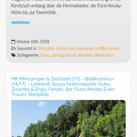
Kirnitzsch entlang über die Himmelsleiter, die Fürst-Kinsky-
Höhe bis zur Feenhöhle…
weiterlesen
Unterwegs
im
Minicamper
Oktober 15th, 2018
(35)
Gepostet in
Stellplätze
,
Tschechien
,
Unterwegs im Minicamper
–
Schlagwörter:
Fluss
,
günstig
,
Hunde
,
Wandern
,
Wilde Natur
Mal
wieder
Tschechien
Mit Minicamper & Dachzelt (17) – Baltikumtour
(2/6):
(14/17) – Lettland: Gauja Nationalpark: Kuku,
Böhmische
Zwartes & Erglu Felsen, der Fluss Amata & ein
Traum-Stellplatz.
Schweiz
–
Wanderung
von
Khaa/Kyjov
entlang
der