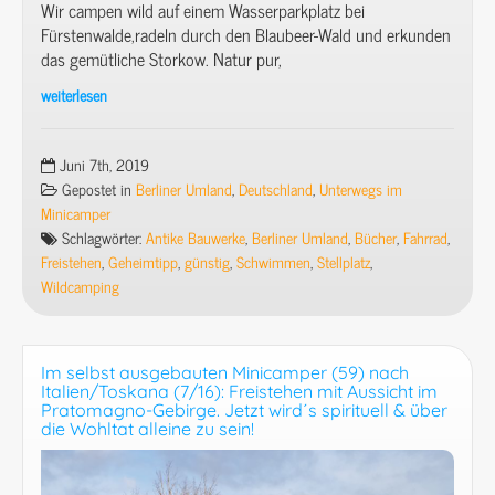
Wir campen wild auf einem Wasserparkplatz bei
Fürstenwalde,radeln durch den Blaubeer-Wald und erkunden
das gemütliche Storkow. Natur pur,
weiterlesen
Mit
dem
Minicamper
Juni 7th, 2019
(71)
Gepostet in
Berliner Umland
,
Deutschland
,
Unterwegs im
ins
Minicamper
südliche
Schlagwörter:
Antike Bauwerke
,
Berliner Umland
,
Bücher
,
Fahrrad
,
Berliner
Freistehen
,
Geheimtipp
,
günstig
,
Schwimmen
,
Stellplatz
,
Umland
Wildcamping
(7):
Freistehen
an
Im selbst ausgebauten Minicamper (59) nach
der
Italien/Toskana (7/16): Freistehen mit Aussicht im
Fürstenwalder
Pratomagno-Gebirge. Jetzt wird´s spirituell & über
die Wohltat alleine zu sein!
Spree
&
das