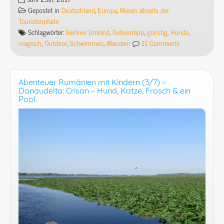
&
Gepostet in
Deutschland
,
Europa
,
Reisen abseits der
Zelt
Touristenpfade
–
Schlagwörter:
Berliner Umland
,
Geheimtipp
,
günstig
,
Hunde
,
Schlaubetal
magisch
,
Outdoor
,
Schwimmen
,
Wandern
11 Comments
(1/5)
Brandenburg:
„Sieg
Abenteuer Rumänien mit Kindern (3/7) –
Heil“
Donaudelta: Crisan – Hund, Katze, Frosch & ein
im
Pool.
Gewitter
–
Zelten
am
Helenesee.