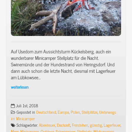
Campingplatz)
&
Veliuona.
Auf Usedom zum Aussichtsturm Kückelsberg, auch ein
wunderbarer Minicamper Stellplatz für die Nacht.
Swinemünde und der Hundestrand von Heringsdorf. Und
dann auch schon die letzte Nacht, diesmal mit Lagerfeuer
am Lübkowsee…
weiterlesen
Mit
Minicamper
&
Juli 1st, 2018
Dachzelt
Gepostet in
Deutschland
,
Europa
,
Polen
,
Stellplätze
,
Unterwegs
(3)
im Minicamper
–
Schlagwörter:
Abenteuer
,
Dachzelt
,
Freistehen
,
günstig
,
Lagerfeuer
,
Richtung
Meer
,
Minicamper
,
Outdoor
,
Schwimmen
,
Stellplatz
,
Wildcamping