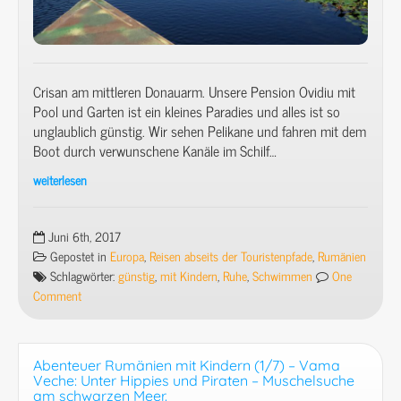
Crisan am mittleren Donauarm. Unsere Pension Ovidiu mit
Pool und Garten ist ein kleines Paradies und alles ist so
unglaublich günstig. Wir sehen Pelikane und fahren mit dem
Boot durch verwunschene Kanäle im Schilf…
weiterlesen
Abenteuer
Rumänien
mit
Juni 6th, 2017
Kindern
Gepostet in
Europa
,
Reisen abseits der Touristenpfade
,
Rumänien
(3/7)
Schlagwörter:
günstig
,
mit Kindern
,
Ruhe
,
Schwimmen
One
–
Comment
Donaudelta:
Crisan
–
Abenteuer Rumänien mit Kindern (1/7) – Vama
Hund,
Veche: Unter Hippies und Piraten – Muschelsuche
Katze,
am schwarzen Meer.