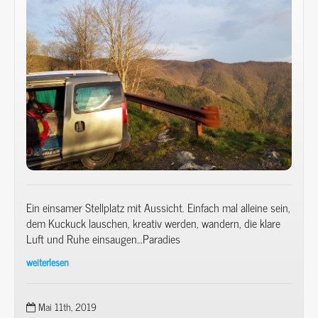
verträumte
Storkow!
Ein einsamer Stellplatz mit Aussicht. Einfach mal alleine sein,
dem Kuckuck lauschen, kreativ werden, wandern, die klare
Luft und Ruhe einsaugen…Paradies
weiterlesen
Im
selbst
ausgebauten
Mai 11th, 2019