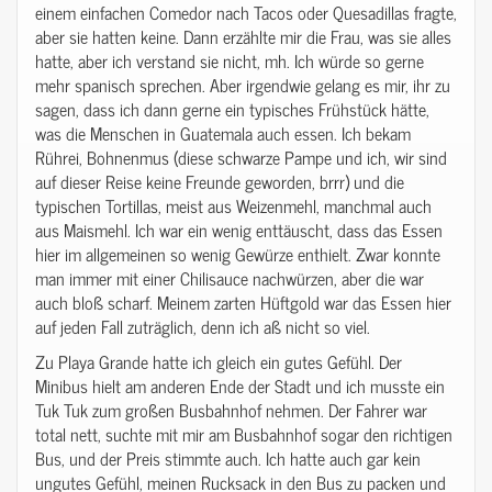
einem einfachen Comedor nach Tacos oder Quesadillas fragte,
aber sie hatten keine. Dann erzählte mir die Frau, was sie alles
hatte, aber ich verstand sie nicht, mh. Ich würde so gerne
mehr spanisch sprechen. Aber irgendwie gelang es mir, ihr zu
sagen, dass ich dann gerne ein typisches Frühstück hätte,
was die Menschen in Guatemala auch essen. Ich bekam
Rührei, Bohnenmus (diese schwarze Pampe und ich, wir sind
auf dieser Reise keine Freunde geworden, brrr) und die
typischen Tortillas, meist aus Weizenmehl, manchmal auch
aus Maismehl. Ich war ein wenig enttäuscht, dass das Essen
hier im allgemeinen so wenig Gewürze enthielt. Zwar konnte
man immer mit einer Chilisauce nachwürzen, aber die war
auch bloß scharf. Meinem zarten Hüftgold war das Essen hier
auf jeden Fall zuträglich, denn ich aß nicht so viel.
Zu Playa Grande hatte ich gleich ein gutes Gefühl. Der
Minibus hielt am anderen Ende der Stadt und ich musste ein
Tuk Tuk zum großen Busbahnhof nehmen. Der Fahrer war
total nett, suchte mit mir am Busbahnhof sogar den richtigen
Bus, und der Preis stimmte auch. Ich hatte auch gar kein
ungutes Gefühl, meinen Rucksack in den Bus zu packen und