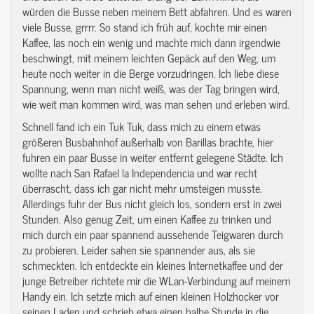
würden die Busse neben meinem Bett abfahren. Und es waren
viele Busse, grrrr. So stand ich früh auf, kochte mir einen
Kaffee, las noch ein wenig und machte mich dann irgendwie
beschwingt, mit meinem leichten Gepäck auf den Weg, um
heute noch weiter in die Berge vorzudringen. Ich liebe diese
Spannung, wenn man nicht weiß, was der Tag bringen wird,
wie weit man kommen wird, was man sehen und erleben wird.
Schnell fand ich ein Tuk Tuk, dass mich zu einem etwas
größeren Busbahnhof außerhalb von Barillas brachte, hier
fuhren ein paar Busse in weiter entfernt gelegene Städte. Ich
wollte nach San Rafael la Independencia und war recht
überrascht, dass ich gar nicht mehr umsteigen musste.
Allerdings fuhr der Bus nicht gleich los, sondern erst in zwei
Stunden. Also genug Zeit, um einen Kaffee zu trinken und
mich durch ein paar spannend aussehende Teigwaren durch
zu probieren. Leider sahen sie spannender aus, als sie
schmeckten. Ich entdeckte ein kleines Internetkaffee und der
junge Betreiber richtete mir die WLan-Verbindung auf meinem
Handy ein. Ich setzte mich auf einen kleinen Holzhocker vor
seinen Laden und schrieb etwa einen halbe Stunde in die