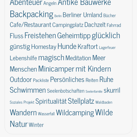
Abenteuer
Antike Bauwerke
Angeln
Backpacking
Berliner Umland
Bücher
Berlin
Dachzelt
Cafe/Restaurant
Campingplatz
Fahrrad
glücklich
Freistehen
Geheimtipp
Fluss
Hunde
günstig
Kraftort
Homestay
Lagerfeuer
magisch
Meer
Lebenshilfe
Meditation
Minicamper
mit Kindern
Menschen
Ruhe
Outdoor
Persönliches
Reiten
Packliste
Schwimmen
skurril
Seelenbotschaften
Seelenfamilie
Stellplatz
Spiritualität
Soziales Projekt
Waldbaden
Wilde
Wandern
Wildcamping
Wasserfall
Natur
Winter