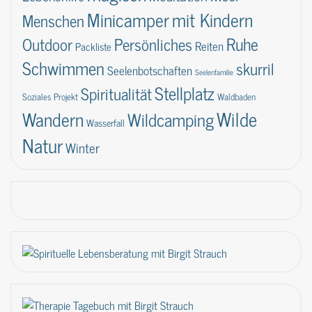
Minicamper
mit Kindern
Menschen
Ruhe
Outdoor
Persönliches
Reiten
Packliste
Schwimmen
skurril
Seelenbotschaften
Seelenfamilie
Stellplatz
Spiritualität
Soziales Projekt
Waldbaden
Wilde
Wandern
Wildcamping
Wasserfall
Natur
Winter