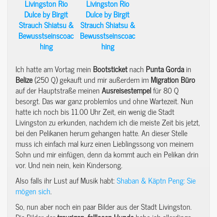
Ich hatte am Vortag mein
Bootsticket
nach
Punta
Gorda
in
Belize
(250 Q) gekauft und mir außerdem im
Migration
Büro
auf der Hauptstraße meinen
Ausreisestempel
für 80 Q
besorgt. Das war ganz problemlos und ohne Wartezeit. Nun
hatte ich noch bis 11.00 Uhr Zeit, ein wenig die Stadt
Livingston zu erkunden, nachdem ich die meiste Zeit bis jetzt,
bei den Pelikanen herum gehangen hatte. An dieser Stelle
muss ich einfach mal kurz einen Lieblingssong von meinem
Sohn und mir einfügen, denn da kommt auch ein Pelikan drin
vor. Und nein nein, kein Kindersong.
Also falls ihr Lust auf Musik habt:
Shaban & Käptn Peng: Sie
mögen sich
.
So, nun aber noch ein paar Bilder aus der Stadt Livingston.
Die Bilder der
traurigen, felllosen
Hunde
habe ich allerdings