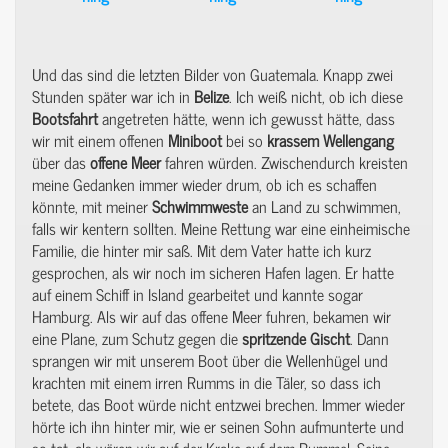
Und das sind die letzten Bilder von Guatemala. Knapp zwei
Stunden später war ich in
Belize
. Ich weiß nicht, ob ich diese
Bootsfahrt
angetreten hätte, wenn ich gewusst hätte, dass
wir mit einem offenen
Miniboot
bei so
krassem
Wellengang
über das
offene
Meer
fahren würden. Zwischendurch kreisten
meine Gedanken immer wieder drum, ob ich es schaffen
könnte, mit meiner
Schwimmweste
an Land zu schwimmen,
falls wir kentern sollten. Meine Rettung war eine einheimische
Familie, die hinter mir saß. Mit dem Vater hatte ich kurz
gesprochen, als wir noch im sicheren Hafen lagen. Er hatte
auf einem Schiff in Island gearbeitet und kannte sogar
Hamburg. Als wir auf das offene Meer fuhren, bekamen wir
eine Plane, zum Schutz gegen die
spritzende
Gischt
. Dann
sprangen wir mit unserem Boot über die Wellenhügel und
krachten mit einem irren Rumms in die Täler, so dass ich
betete, das Boot würde nicht entzwei brechen. Immer wieder
hörte ich ihn hinter mir, wie er seinen Sohn aufmunterte und
so tat, als wären wir auf der Krake auf dem Rummel. Seine