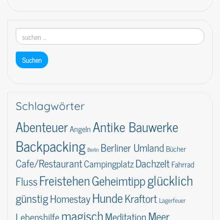
Schlagwörter
Abenteuer
Antike Bauwerke
Angeln
Backpacking
Berliner Umland
Bücher
Berlin
Dachzelt
Cafe/Restaurant
Campingplatz
Fahrrad
glücklich
Freistehen
Geheimtipp
Fluss
Hunde
günstig
Kraftort
Homestay
Lagerfeuer
magisch
Meer
Lebenshilfe
Meditation