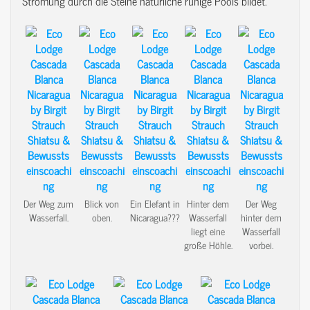
Strömung durch die Steine natürliche ruhige Pools bildet.
Der Weg zum
Blick von
Ein Elefant in
Hinter dem
Der Weg
Wasserfall.
oben.
Nicaragua???
Wasserfall
hinter dem
liegt eine
Wasserfall
große Höhle.
vorbei.