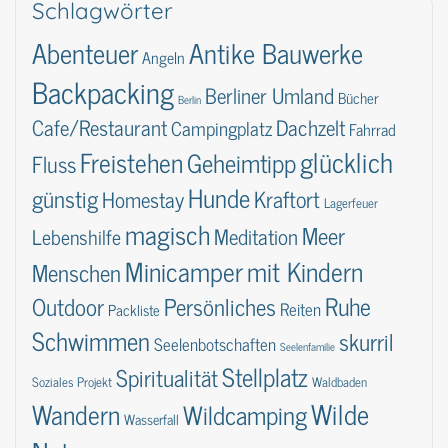
Schlagwörter
Abenteuer
Antike Bauwerke
Angeln
Backpacking
Berliner Umland
Bücher
Berlin
Dachzelt
Cafe/Restaurant
Campingplatz
Fahrrad
glücklich
Freistehen
Geheimtipp
Fluss
Hunde
günstig
Kraftort
Homestay
Lagerfeuer
magisch
Meer
Lebenshilfe
Meditation
Minicamper
mit Kindern
Menschen
Ruhe
Outdoor
Persönliches
Reiten
Packliste
Schwimmen
skurril
Seelenbotschaften
Seelenfamilie
Stellplatz
Spiritualität
Soziales Projekt
Waldbaden
Wilde
Wandern
Wildcamping
Wasserfall