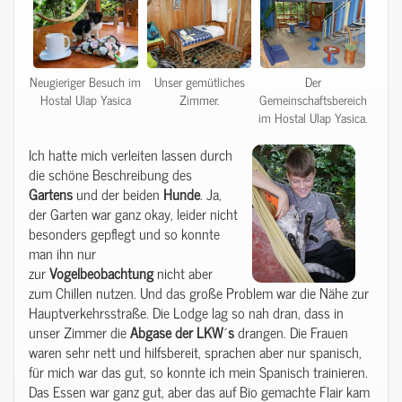
Neugieriger Besuch im
Unser gemütliches
Der
Hostal Ulap Yasica
Zimmer.
Gemeinschaftsbereich
im Hostal Ulap Yasica.
Ich hatte mich verleiten lassen durch
die schöne Beschreibung des
Gartens
und der beiden
Hunde
. Ja,
der Garten war ganz okay, leider nicht
besonders gepflegt und so konnte
man ihn nur
zur
Vogelbeobachtung
nicht aber
zum Chillen nutzen. Und das große Problem war die Nähe zur
Hauptverkehrsstraße. Die Lodge lag so nah dran, dass in
unser Zimmer die
Abgase
der
LKW
´
s
drangen. Die Frauen
waren sehr nett und hilfsbereit, sprachen aber nur spanisch,
für mich war das gut, so konnte ich mein Spanisch trainieren.
Das Essen war ganz gut, aber das auf Bio gemachte Flair kam