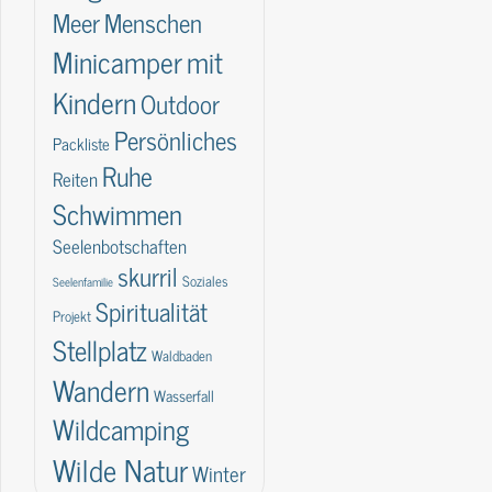
Meer
Menschen
Minicamper
mit
Kindern
Outdoor
Persönliches
Packliste
Ruhe
Reiten
Schwimmen
Seelenbotschaften
skurril
Soziales
Seelenfamilie
Spiritualität
Projekt
Stellplatz
Waldbaden
Wandern
Wasserfall
Wildcamping
Wilde Natur
Winter