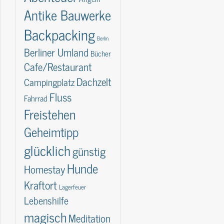
Antike Bauwerke
Backpacking
Berlin
Berliner Umland
Bücher
Cafe/Restaurant
Dachzelt
Campingplatz
Fluss
Fahrrad
Freistehen
Geheimtipp
glücklich
günstig
Hunde
Homestay
Kraftort
Lagerfeuer
Lebenshilfe
magisch
Meditation