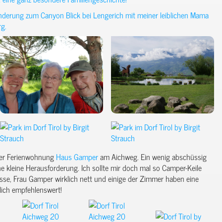
nderung zum Canyon Blick bei Lengerich mit meiner leiblichen Mama
g.
der Ferienwohnung
Haus Gamper
am Aichweg. Ein wenig abschüssig
ne kleine Herausforderung. Ich sollte mir doch mal so Camper-Keile
sse, Frau Gamper wirklich nett und einige der Zimmer haben eine
lich empfehlenswert!