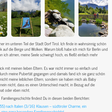
her im unteren Teil der Stadt Dorf Tirol. Ich finde in wahnsinnig schön
ck auf die Berge und Wolken. Warum bloß habe ich mich für Berlin und
n ich atmen, meine Seele schwingt hoch, es fließt einfach mehr
ick mit meinen lieben Eltern. Es war nicht immer so einfach und
 durch meine Pubertät gegangen und damals fand ich sie ganz schön
nicht meine leiblichen Eltern, sondern sie haben mich als Baby
nein nicht, dass es einen Unterschied macht, in Bezug auf die
at oder eben nicht.
Familiengeschichte findest Du in diesen beiden Berichten:
5) nach Italien (3/16): Klausen – südtiroler Charme, ein
eine ganz besondere Familiengeschichte!