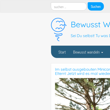
Bewusst W
Sei Du selbst! Tu was D
Start
Bewusst wandeln
Im selbst ausgebauten Minicamp
Eltern! Jetzt wird es mal wiede