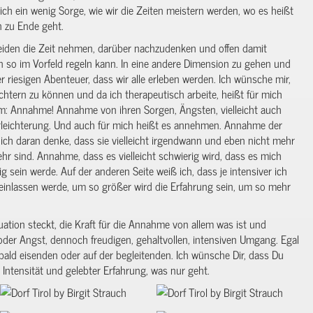
h ein wenig Sorge, wie wir die Zeiten meistern werden, wo es heißt
 zu Ende geht.
Beiden die Zeit nehmen, darüber nachzudenken und offen damit
n so im Vorfeld regeln kann. In eine andere Dimension zu gehen und
er riesigen Abenteuer, dass wir alle erleben werden. Ich wünsche mir,
chtern zu können und da ich therapeutisch arbeite, heißt für mich
em: Annahme! Annahme von ihren Sorgen, Ängsten, vielleicht auch
 Erleichterung. Und auch für mich heißt es annehmen. Annahme der
ch daran denke, dass sie vielleicht irgendwann und eben nicht mehr
ehr sind. Annahme, dass es vielleicht schwierig wird, dass es mich
rig sein werde. Auf der anderen Seite weiß ich, dass je intensiver ich
 einlassen werde, um so größer wird die Erfahrung sein, um so mehr
uation steckt, die Kraft für die Annahme von allem was ist und
r oder Angst, dennoch freudigen, gehaltvollen, intensiven Umgang. Egal
 bald eisenden oder auf der begleitenden. Ich wünsche Dir, dass Du
 Intensität und gelebter Erfahrung, was nur geht.