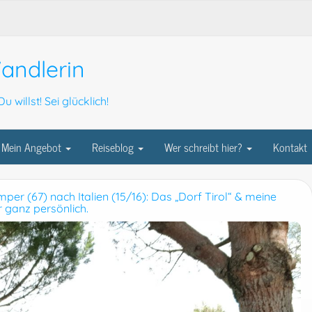
andlerin
u willst! Sei glücklich!
Mein Angebot
Reiseblog
Wer schreibt hier?
Kontakt
er (67) nach Italien (15/16): Das „Dorf Tirol“ & meine
r ganz persönlich.