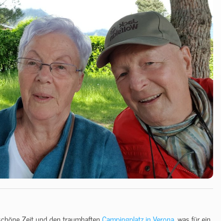
 schöne Zeit und den traumhaften
Campingplatz in Verona
, was für ein