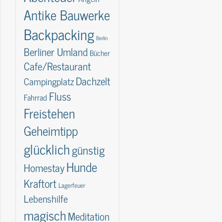
Antike Bauwerke
Backpacking
Berlin
Berliner Umland
Bücher
Cafe/Restaurant
Dachzelt
Campingplatz
Fluss
Fahrrad
Freistehen
Geheimtipp
glücklich
günstig
Hunde
Homestay
Kraftort
Lagerfeuer
Lebenshilfe
magisch
Meditation