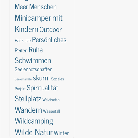
Meer
Menschen
Minicamper
mit
Kindern
Outdoor
Persönliches
Packliste
Ruhe
Reiten
Schwimmen
Seelenbotschaften
skurril
Soziales
Seelenfamilie
Spiritualität
Projekt
Stellplatz
Waldbaden
Wandern
Wasserfall
Wildcamping
Wilde Natur
Winter