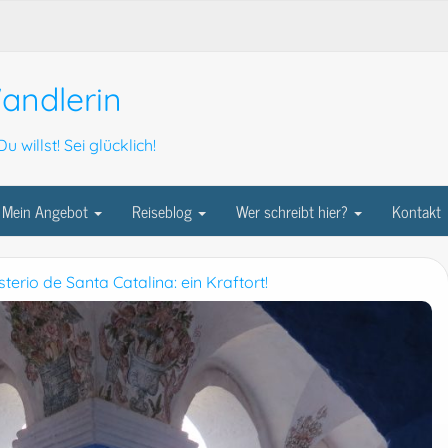
andlerin
u willst! Sei glücklich!
Mein Angebot
Reiseblog
Wer schreibt hier?
Kontakt
terio de Santa Catalina: ein Kraftort!