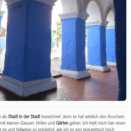
h als
Stadt
in
der
Stadt
bezeichnet, denn es hat wirklich den Anschein,
 mit kleinen Gassen, Höfen und
Gärten
gehen. Ich hielt mich hier einen
es und teilweise so prickelnd, wie ich es von energetisch hoch