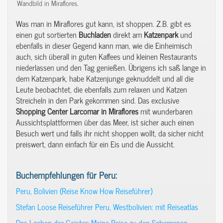
Wandbild in Miraflores.
Was man in Miraflores gut kann, ist shoppen. Z.B. gibt es
einen gut sortierten
Buchladen
direkt am
Katzenpark
und
ebenfalls in dieser Gegend kann man, wie die Einheimisch
auch, sich überall in guten Kaffees und kleinen Restaurants
niederlassen und den Tag genießen. Übrigens ich saß lange in
dem Katzenpark, habe Katzenjunge geknuddelt und all die
Leute beobachtet, die ebenfalls zum relaxen und Katzen
Streicheln in den Park gekommen sind. Das exclusive
Shopping
Center Larcomar in Miraflores
mit wunderbaren
Aussichtsplattformen über das Meer, ist sicher auch einen
Besuch wert und falls ihr nicht shoppen wollt, da sicher nicht
preiswert, dann einfach für ein Eis und die Aussicht.
Buchempfehlungen für Peru:
Peru, Bolivien (Reise Know How Reiseführer)
Stefan Loose Reiseführer Peru, Westbolivien: mit Reiseatlas
Das Lachen der Geister: Meine Reise zu den Schamanen –