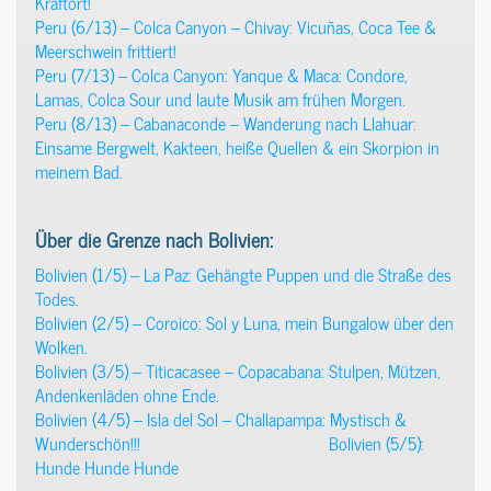
Kraftort!
Peru (6/13) – Colca Canyon – Chivay: Vicuñas, Coca Tee &
Meerschwein frittiert!
Peru (7/13) – Colca Canyon: Yanque & Maca: Condore,
Lamas, Colca Sour und laute Musik am frühen Morgen.
Peru (8/13) – Cabanaconde – Wanderung nach Llahuar:
Einsame Bergwelt, Kakteen, heiße Quellen & ein Skorpion in
meinem Bad.
Über die Grenze nach Bolivien:
Bolivien (1/5) – La Paz: Gehängte Puppen und die Straße des
Todes.
Bolivien (2/5) – Coroico: Sol y Luna, mein Bungalow über den
Wolken.
Bolivien (3/5) – Titicacasee – Copacabana: Stulpen, Mützen,
Andenkenläden ohne Ende.
Bolivien (4/5) – Isla del Sol – Challapampa: Mystisch &
Wunderschön!!!
Bolivien (5/5):
Hunde Hunde Hunde