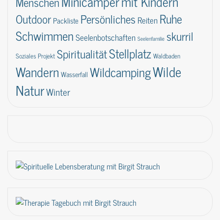
Minicamper
mit Kindern
Menschen
Ruhe
Outdoor
Persönliches
Reiten
Packliste
Schwimmen
skurril
Seelenbotschaften
Seelenfamilie
Stellplatz
Spiritualität
Soziales Projekt
Waldbaden
Wilde
Wandern
Wildcamping
Wasserfall
Natur
Winter