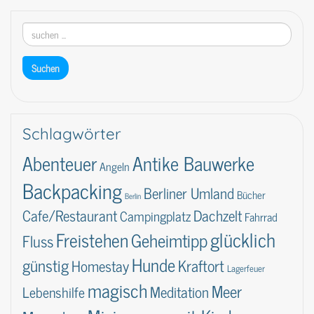
Schlagwörter
Abenteuer
Antike Bauwerke
Angeln
Backpacking
Berliner Umland
Bücher
Berlin
Dachzelt
Cafe/Restaurant
Campingplatz
Fahrrad
glücklich
Freistehen
Geheimtipp
Fluss
Hunde
günstig
Kraftort
Homestay
Lagerfeuer
magisch
Meer
Lebenshilfe
Meditation