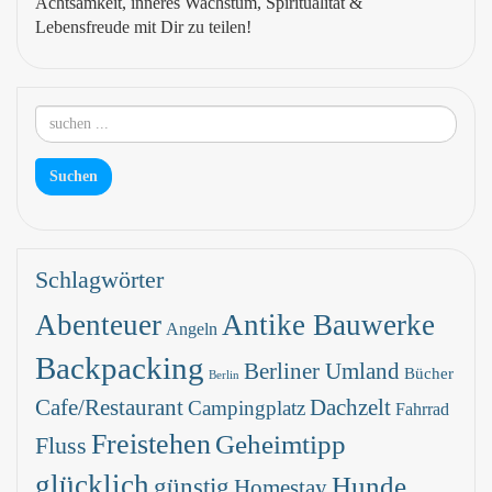
Achtsamkeit, inneres Wachstum, Spiritualität &
Lebensfreude mit Dir zu teilen!
Schlagwörter
Abenteuer
Antike Bauwerke
Angeln
Backpacking
Berliner Umland
Bücher
Berlin
Dachzelt
Cafe/Restaurant
Campingplatz
Fahrrad
Freistehen
Geheimtipp
Fluss
glücklich
Hunde
günstig
Homestay