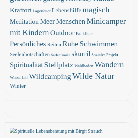
magisch
Kraftort
Lebenshilfe
Lagerfeuer
Minicamper
Meer
Menschen
Meditation
mit Kindern
Outdoor
Packliste
Schwimmen
Ruhe
Persönliches
Reiten
skurril
Seelenbotschaften
Soziales Projekt
Seelenfamilie
Stellplatz
Wandern
Spiritualität
Waldbaden
Wilde Natur
Wildcamping
Wasserfall
Winter