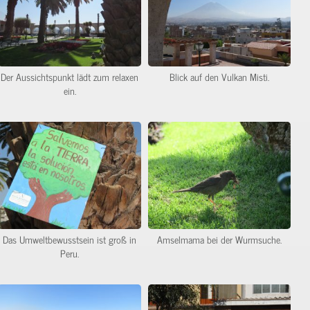
Der Aussichtspunkt lädt zum relaxen
Blick auf den Vulkan Misti.
ein.
Das Umweltbewusstsein ist groß in
Amselmama bei der Wurmsuche.
Peru.