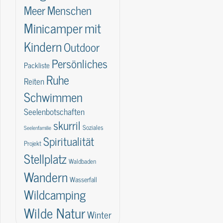
Meer
Menschen
Minicamper
mit
Kindern
Outdoor
Persönliches
Packliste
Ruhe
Reiten
Schwimmen
Seelenbotschaften
skurril
Soziales
Seelenfamilie
Spiritualität
Projekt
Stellplatz
Waldbaden
Wandern
Wasserfall
Wildcamping
Wilde Natur
Winter