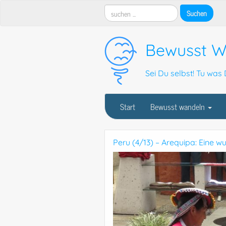
Bewusst W
Sei Du selbst! Tu was D
Start
Bewusst wandeln
Peru (4/13) – Arequipa: Eine w