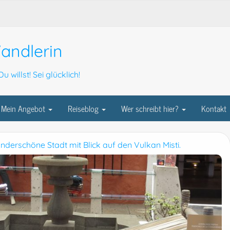
andlerin
u willst! Sei glücklich!
Mein Angebot
Reiseblog
Wer schreibt hier?
Kontakt
underschöne Stadt mit Blick auf den Vulkan Misti.