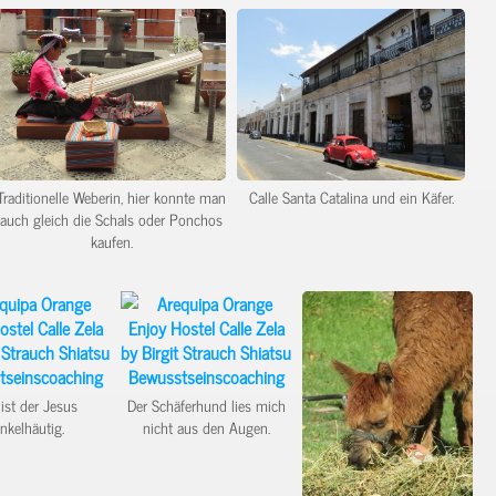
Traditionelle Weberin, hier konnte man
Calle Santa Catalina und ein Käfer.
auch gleich die Schals oder Ponchos
kaufen.
 ist der Jesus
Der Schäferhund lies mich
nkelhäutig.
nicht aus den Augen.