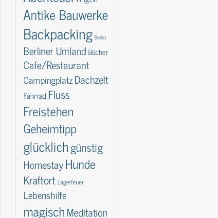
Antike Bauwerke
Backpacking
Berlin
Berliner Umland
Bücher
Cafe/Restaurant
Dachzelt
Campingplatz
Fluss
Fahrrad
Freistehen
Geheimtipp
glücklich
günstig
Hunde
Homestay
Kraftort
Lagerfeuer
Lebenshilfe
magisch
Meditation