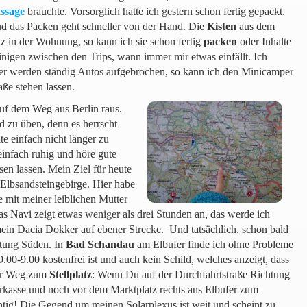
ssage
brauchte. Vorsorglich hatte ich gestern schon fertig gepackt.
nd das Packen geht schneller von der Hand. Die
Kisten
aus dem
z in der Wohnung, so kann ich sie schon fertig
packen
oder Inhalte
inigen zwischen den Trips, wann immer mir etwas einfällt. Ich
er werden ständig Autos aufgebrochen, so kann ich den Minicamper
raße stehen lassen.
auf dem Weg aus Berlin raus.
d zu üben, denn es herrscht
te einfach nicht länger zu
einfach ruhig und höre gute
sen lassen. Mein Ziel für heute
 Elbsandsteingebirge. Hier habe
e mit meiner leiblichen Mutter
 Navi zeigt etwas weniger als drei Stunden an, das werde ich
mein Dacia Dokker auf ebener Strecke. Und tatsächlich, schon bald
htung Süden. In
Bad
Schandau
am Elbufer finde ich ohne Probleme
9.00-9.00 kostenfrei ist und auch kein Schild, welches anzeigt, dass
Der Weg zum
Stellplatz
: Wenn Du auf der Durchfahrtstraße Richtung
arkasse und noch vor dem Marktplatz rechts ans Elbufer zum
chtig! Die Gegend um meinen Solarplexus ist weit und scheint zu