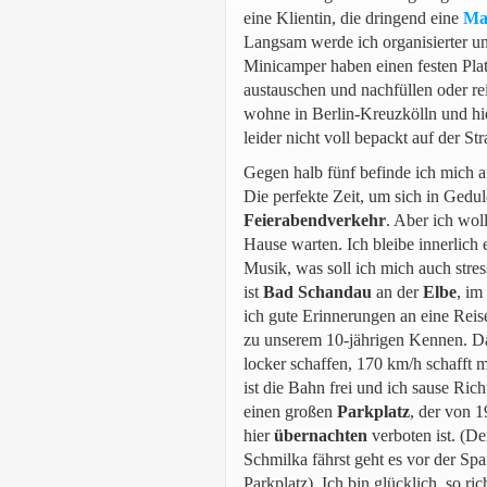
eine Klientin, die dringend eine
Ma
Langsam werde ich organisierter u
Minicamper haben einen festen Plat
austauschen und nachfüllen oder re
wohne in Berlin-Kreuzkölln und hi
leider nicht voll bepackt auf der St
Gegen halb fünf befinde ich mich 
Die perfekte Zeit, um sich in Gedul
Feierabendverkehr
. Aber ich woll
Hause warten. Ich bleibe innerlich 
Musik, was soll ich mich auch stres
ist
Bad
Schandau
an der
Elbe
, im
ich gute Erinnerungen an eine Reis
zu unserem 10-jährigen Kennen. Das
locker schaffen, 170 km/h schafft 
ist die Bahn frei und ich sause Ric
einen großen
Parkplatz
, der von 1
hier
übernachten
verboten ist. (
Schmilka fährst geht es vor der Sp
Parkplatz) Ich bin glücklich, so ri