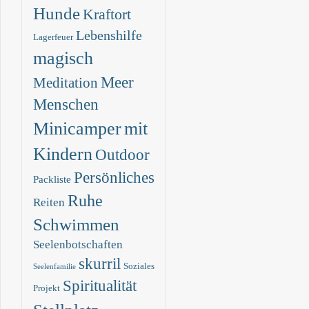
Hunde
Kraftort
Lebenshilfe
Lagerfeuer
magisch
Meer
Meditation
Menschen
mit
Minicamper
Kindern
Outdoor
Persönliches
Packliste
Ruhe
Reiten
Schwimmen
Seelenbotschaften
skurril
Soziales
Seelenfamilie
Spiritualität
Projekt