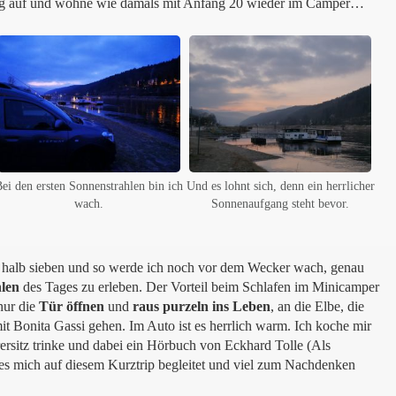
ng auf und wohne wie damals mit Anfang 20 wieder im Camper…
ei den ersten Sonnenstrahlen bin ich
Und es lohnt sich, denn ein herrlicher
wach.
Sonnenaufgang steht bevor.
uf halb sieben und so werde ich noch vor dem Wecker wach, genau
len
des Tages zu erleben. Der Vorteil beim Schlafen im Minicamper
 nur die
Tür
öffnen
und
raus
purzeln
ins
Leben
, an die Elbe, die
 Bonita Gassi gehen. Im Auto ist es herrlich warm. Ich koche mir
ersitz trinke und dabei ein Hörbuch von Eckhard Tolle (Als
es mich auf diesem Kurztrip begleitet und viel zum Nachdenken