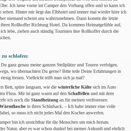
Elbe. Ich lasse vorne im Camper den Vorhang offen und so kann ich
 sehen. Hinter mir liegt das Elbhotel und immer mal wieder höre ich
aber niemand scheint uns wahrzunehmen. Dann kommt die letzte
n ihren Rollkoffer Richtung Hotel. Da kommen Heimatgefühle auf,
ich lebe, ziehen auch ständig Touristen ihre Rollkoffer durch die
schen.
 zu schlafen:
 Du ganz genau meine ganzen Stellplätze und Touren verfolgen.
egs, wo übernachtest Du gerne? Bitte teile Deine Erfahrungen in
sig freuen. Vielleicht trifft man sich ja mal?
en Bett, spüre langsam, wie die
winterliche
Kälte
sich im Auto
 den Fluss. Mir ist ganz warm auf den
Schaffellen
und mit dem
rfe ich noch die
Standheizung
an für meinen verfrorenen
Wärmflasche
in ihren Schlafsack. – Ich habe immer eine volle
bei, so muss ich nicht jedes Mal den Kocher anwerfen.
camper bin ich unsichtbar für die Menschen um mich herum.
in der Natur, aber es war schon dunkel bei meiner Ankunft und ehrlich