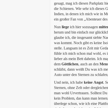
gesagt, mag ich diesen Parkplatz h
die Schienen. Wie sehr ich dieses 
Indien, in denen ich mich wie in 
ein großer Fan von „Abenteuer des
Nun
liege
ich hier sozusagen
mitte
herum und bin einfach nur glücklich
glaube ich, die insgesamt siebte N
was kommt. Noch gibt es keine Iso
stelle. Langsam ist es Zeit mir Ge
fühle ich mich schon mal wohl, es i
lieber als mein Bett daheim. Ich m
dem
Göttlichen
, auch an den
Mens
schläfst, dann weißt Du was ich m
Auto unter den Sternen zu schlafen
Und nein, ich habe
keine
Angst
. S
Sternen, ohne Zelt oder dergleichen
man wohl Urvertrauen. Solltest Du j
kein Problem, das kann man lernen
überlege schon, wie ich eine Pl