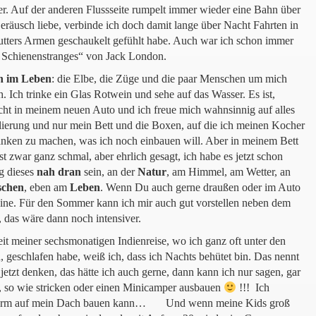
ier. Auf der anderen Flussseite rumpelt immer wieder eine Bahn über
Geräusch liebe, verbinde ich doch damit lange über Nacht Fahrten in
Mutters Armen geschaukelt gefühlt habe. Auch war ich schon immer
 Schienenstranges“ von Jack London.
n
im
Leben
: die Elbe, die Züge und die paar Menschen um mich
. Ich trinke ein Glas Rotwein und sehe auf das Wasser. Es ist,
acht in meinem neuen Auto und ich freue mich wahnsinnig auf alles
lierung und nur mein Bett und die Boxen, auf die ich meinen Kocher
danken zu machen, was ich noch einbauen will. Aber in meinem Bett
st zwar ganz schmal, aber ehrlich gesagt, ich habe es jetzt schon
ag dieses
nah
dran
sein, an der
Natur
, am Himmel, am Wetter, an
chen
, eben am
Leben
. Wenn Du auch gerne draußen oder im Auto
eine. Für den Sommer kann ich mir auch gut vorstellen neben dem
, das wäre dann noch intensiver.
eit meiner sechsmonatigen Indienreise, wo ich ganz oft unter den
, geschlafen habe, weiß ich, dass ich Nachts behütet bin. Das nennt
etzt denken, das hätte ich auch gerne, dann kann ich nur sagen, gar
, so wie stricken oder einen Minicamper ausbauen
!!! Ich
attform auf mein Dach bauen kann… Und wenn meine Kids groß