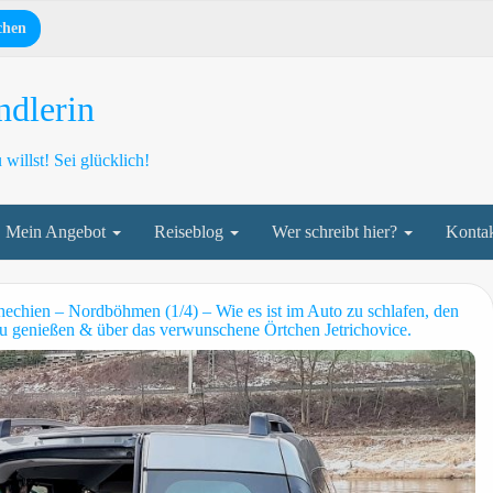
dlerin
willst! Sei glücklich!
Mein Angebot
Reiseblog
Wer schreibt hier?
Konta
echien – Nordböhmen (1/4) – Wie es ist im Auto zu schlafen, den
 genießen & über das verwunschene Örtchen Jetrichovice.