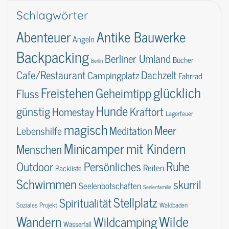
Schlagwörter
Abenteuer
Antike Bauwerke
Angeln
Backpacking
Berliner Umland
Bücher
Berlin
Dachzelt
Cafe/Restaurant
Campingplatz
Fahrrad
glücklich
Freistehen
Geheimtipp
Fluss
Hunde
günstig
Kraftort
Homestay
Lagerfeuer
magisch
Meer
Lebenshilfe
Meditation
Minicamper
mit Kindern
Menschen
Ruhe
Outdoor
Persönliches
Reiten
Packliste
Schwimmen
skurril
Seelenbotschaften
Seelenfamilie
Stellplatz
Spiritualität
Soziales Projekt
Waldbaden
Wilde
Wandern
Wildcamping
Wasserfall