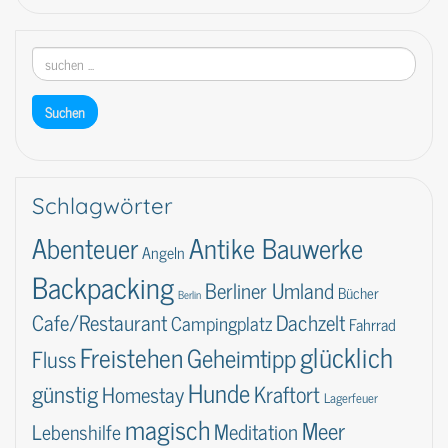
Schlagwörter
Abenteuer
Antike Bauwerke
Angeln
Backpacking
Berliner Umland
Bücher
Berlin
Dachzelt
Cafe/Restaurant
Campingplatz
Fahrrad
glücklich
Freistehen
Geheimtipp
Fluss
Hunde
günstig
Kraftort
Homestay
Lagerfeuer
magisch
Meer
Lebenshilfe
Meditation