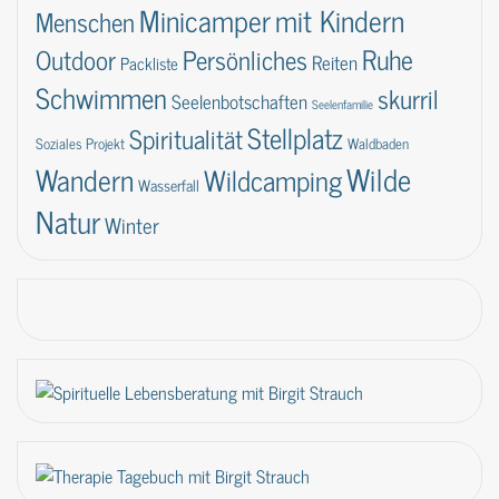
Minicamper
mit Kindern
Menschen
Ruhe
Outdoor
Persönliches
Reiten
Packliste
Schwimmen
skurril
Seelenbotschaften
Seelenfamilie
Stellplatz
Spiritualität
Soziales Projekt
Waldbaden
Wilde
Wandern
Wildcamping
Wasserfall
Natur
Winter