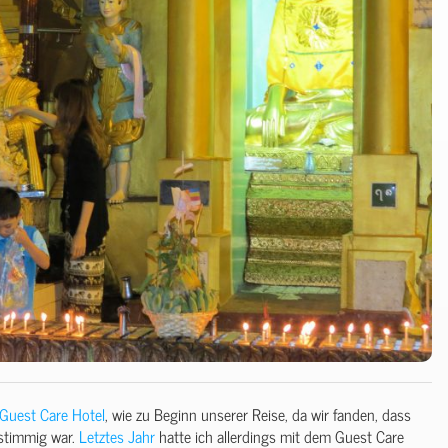
Guest Care Hotel
, wie zu Beginn unserer Reise, da wir fanden, dass
 stimmig war.
Letztes Jahr
hatte ich allerdings mit dem Guest Care