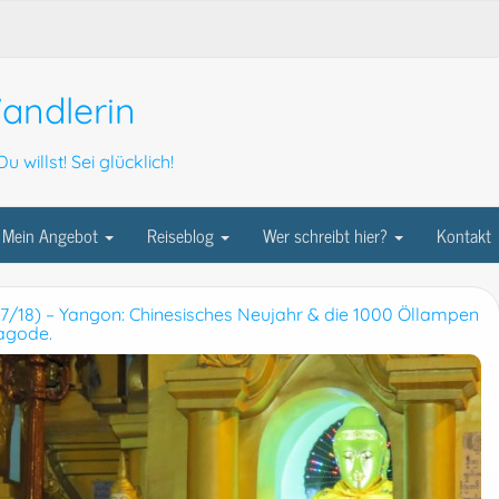
andlerin
u willst! Sei glücklich!
Mein Angebot
Reiseblog
Wer schreibt hier?
Kontakt
/18) – Yangon: Chinesisches Neujahr & die 1000 Öllampen
agode.