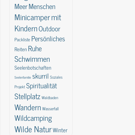
Meer
Menschen
Minicamper
mit
Kindern
Outdoor
Persönliches
Packliste
Ruhe
Reiten
Schwimmen
Seelenbotschaften
skurril
Soziales
Seelenfamilie
Spiritualität
Projekt
Stellplatz
Waldbaden
Wandern
Wasserfall
Wildcamping
Wilde Natur
Winter