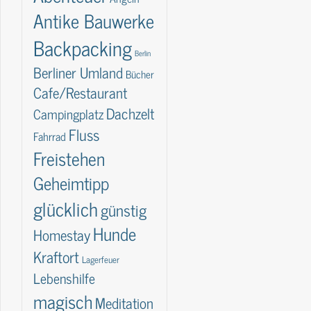
Antike Bauwerke
Backpacking
Berlin
Berliner Umland
Bücher
Cafe/Restaurant
Dachzelt
Campingplatz
Fluss
Fahrrad
Freistehen
Geheimtipp
glücklich
günstig
Hunde
Homestay
Kraftort
Lagerfeuer
Lebenshilfe
magisch
Meditation