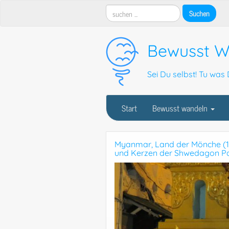
Bewusst W
Sei Du selbst! Tu was D
Start
Bewusst wandeln
Myanmar, Land der Mönche (17
und Kerzen der Shwedagon P