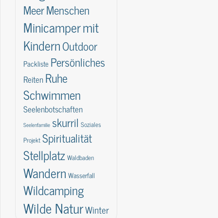
Meer
Menschen
Minicamper
mit
Kindern
Outdoor
Persönliches
Packliste
Ruhe
Reiten
Schwimmen
Seelenbotschaften
skurril
Soziales
Seelenfamilie
Spiritualität
Projekt
Stellplatz
Waldbaden
Wandern
Wasserfall
Wildcamping
Wilde Natur
Winter