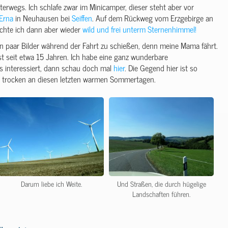
erwegs. Ich schlafe zwar im Minicamper, dieser steht aber vor
Erna
in Neuhausen bei
Seiffen
. Auf dem Rückweg vom Erzgebirge an
achte ich dann aber wieder
wild und frei unterm Sternenhimmel!
in paar Bilder während der Fahrt zu schießen, denn meine Mama fährt.
t seit etwa 15 Jahren. Ich habe eine ganz wunderbare
s interessiert, dann schau doch mal
hier
. Die Gegend hier ist so
 trocken an diesen letzten warmen Sommertagen.
Darum liebe ich Weite.
Und Straßen, die durch hügelige
Landschaften führen.