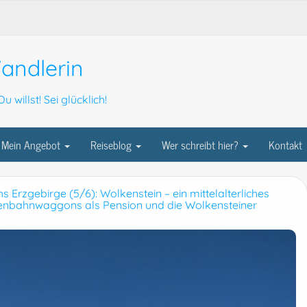
andlerin
u willst! Sei glücklich!
Mein Angebot
Reiseblog
Wer schreibt hier?
Kontakt
 Erzgebirge (5/6): Wolkenstein – ein mittelalterliches
isenbahnwaggons als Pension und die Wolkensteiner