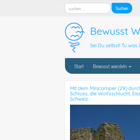
Bewusst W
Sei Du selbst! Tu was D
Start
Bewusst wandeln
Mit dem Minicamper (29) durchs
Schloss, die Wolfsschlucht, E
Schweiz.