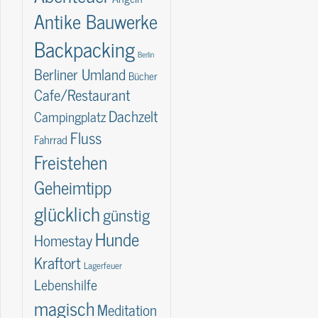
Antike Bauwerke
Backpacking
Berlin
Berliner Umland
Bücher
Cafe/Restaurant
Dachzelt
Campingplatz
Fluss
Fahrrad
Freistehen
Geheimtipp
glücklich
günstig
Hunde
Homestay
Kraftort
Lagerfeuer
Lebenshilfe
magisch
Meditation