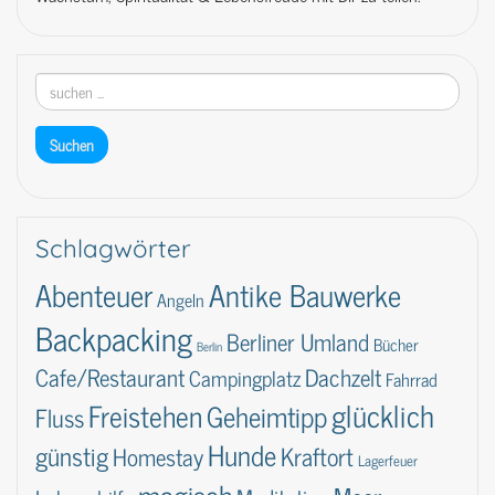
Schlagwörter
Abenteuer
Antike Bauwerke
Angeln
Backpacking
Berliner Umland
Bücher
Berlin
Dachzelt
Cafe/Restaurant
Campingplatz
Fahrrad
glücklich
Freistehen
Geheimtipp
Fluss
Hunde
günstig
Kraftort
Homestay
Lagerfeuer
magisch