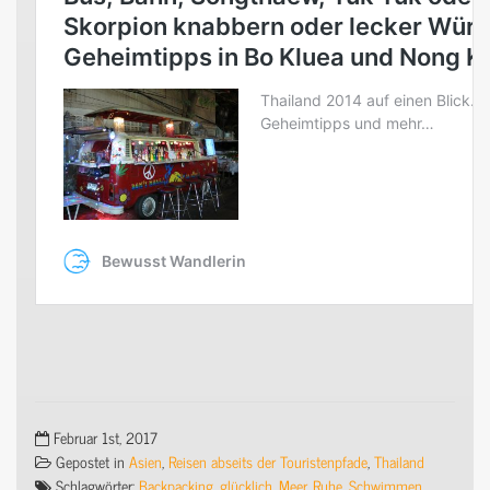
Februar 1st, 2017
Gepostet in
Asien
,
Reisen abseits der Touristenpfade
,
Thailand
Schlagwörter:
Backpacking
,
glücklich
,
Meer
,
Ruhe
,
Schwimmen