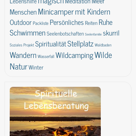
Meer
Lebenshilfe
Meditation
Minicamper
mit Kindern
Menschen
Ruhe
Outdoor
Persönliches
Reiten
Packliste
Schwimmen
skurril
Seelenbotschaften
Seelenfamilie
Stellplatz
Spiritualität
Soziales Projekt
Waldbaden
Wilde
Wandern
Wildcamping
Wasserfall
Natur
Winter