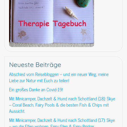
Neueste Beiträge
Abschied vom Reisebloggen – und ein neuer Weg, meine
Liebe zur Natur mit Euch zu teilen!
Ein großes Danke an Covid-19!
Mit Minicamper, Dachzelt & Hund nach Schottland (18): Skye
– Coral Beach, Fairy Pools & die besten Fish & Chips mit
Aussicht.
Mit Minicamper, Dachzelt & Hund nach Schottland (17): Skye
– wo die Elfen wohnen. Fairy Glen & Fairy Bridge.