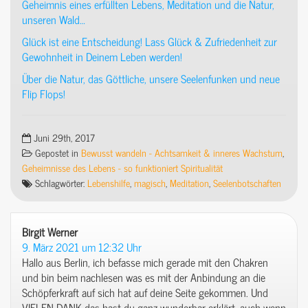
Geheimnis eines erfüllten Lebens, Meditation und die Natur,
unseren Wald…
Glück ist eine Entscheidung! Lass Glück & Zufriedenheit zur
Gewohnheit in Deinem Leben werden!
Über die Natur, das Göttliche, unsere Seelenfunken und neue
Flip Flops!
Juni 29th, 2017
Gepostet in
Bewusst wandeln - Achtsamkeit & inneres Wachstum
,
Geheimnisse des Lebens - so funktioniert Spiritualität
Schlagwörter:
Lebenshilfe
,
magisch
,
Meditation
,
Seelenbotschaften
Birgit Werner
sagt:
9. März 2021 um 12:32 Uhr
Hallo aus Berlin, ich befasse mich gerade mit den Chakren
und bin beim nachlesen was es mit der Anbindung an die
Schöpferkraft auf sich hat auf deine Seite gekommen. Und
VIELEN DANK das hast du ganz wunderbar erklärt, auch wenn