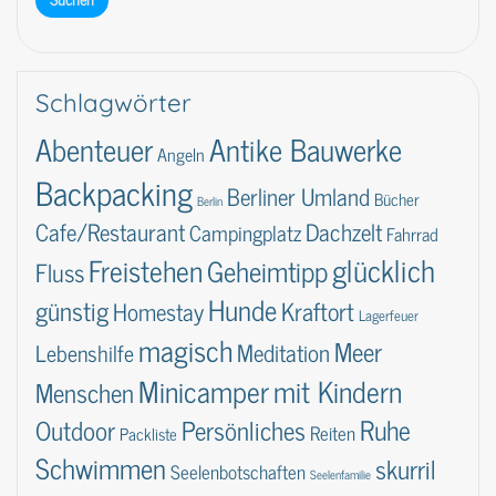
Schlagwörter
Abenteuer
Antike Bauwerke
Angeln
Backpacking
Berliner Umland
Bücher
Berlin
Dachzelt
Cafe/Restaurant
Campingplatz
Fahrrad
glücklich
Freistehen
Geheimtipp
Fluss
Hunde
günstig
Kraftort
Homestay
Lagerfeuer
magisch
Meer
Lebenshilfe
Meditation
Minicamper
mit Kindern
Menschen
Ruhe
Outdoor
Persönliches
Reiten
Packliste
Schwimmen
skurril
Seelenbotschaften
Seelenfamilie