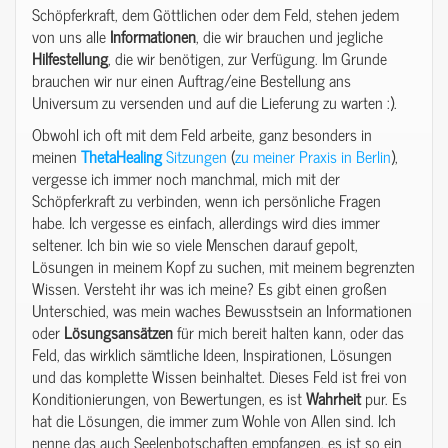
Schöpferkraft, dem Göttlichen oder dem Feld, stehen jedem
von uns alle
Informationen
, die wir brauchen und jegliche
Hilfestellung
, die wir benötigen, zur Verfügung. Im Grunde
brauchen wir nur einen Auftrag/eine Bestellung ans
Universum zu versenden und auf die Lieferung zu warten :).
Obwohl ich oft mit dem Feld arbeite, ganz besonders in
meinen
ThetaHealing
Sitzungen
(
zu meiner Praxis in Berlin
),
vergesse ich immer noch manchmal, mich mit der
Schöpferkraft zu verbinden, wenn ich persönliche Fragen
habe. Ich vergesse es einfach, allerdings wird dies immer
seltener. Ich bin wie so viele Menschen darauf gepolt,
Lösungen in meinem Kopf zu suchen, mit meinem begrenzten
Wissen. Versteht ihr was ich meine? Es gibt einen großen
Unterschied, was mein waches Bewusstsein an Informationen
oder
Lösungsansätzen
für mich bereit halten kann, oder das
Feld, das wirklich sämtliche Ideen, Inspirationen, Lösungen
und das komplette Wissen beinhaltet. Dieses Feld ist frei von
Konditionierungen, von Bewertungen, es ist
Wahrheit
pur. Es
hat die Lösungen, die immer zum Wohle von Allen sind. Ich
nenne das auch Seelenbotschaften empfangen, es ist so ein