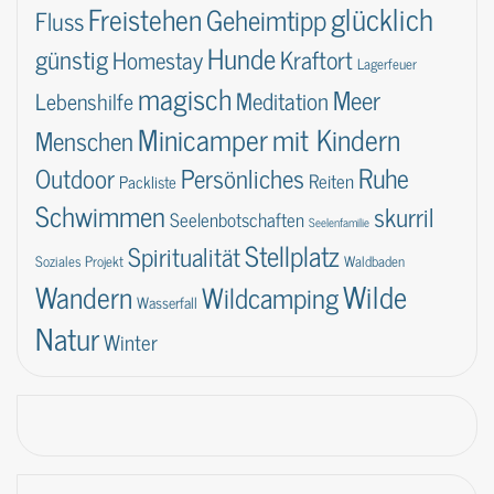
glücklich
Freistehen
Geheimtipp
Fluss
Hunde
günstig
Kraftort
Homestay
Lagerfeuer
magisch
Meer
Lebenshilfe
Meditation
Minicamper
mit Kindern
Menschen
Ruhe
Outdoor
Persönliches
Reiten
Packliste
Schwimmen
skurril
Seelenbotschaften
Seelenfamilie
Stellplatz
Spiritualität
Soziales Projekt
Waldbaden
Wilde
Wandern
Wildcamping
Wasserfall
Natur
Winter