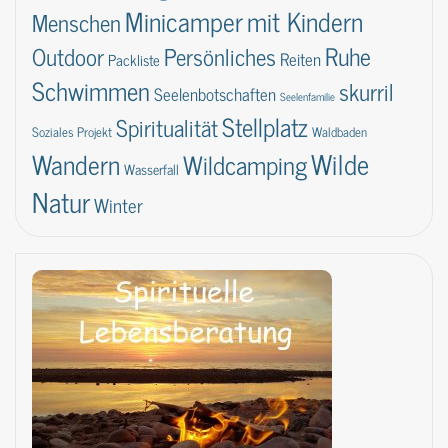
Minicamper
mit Kindern
Menschen
Ruhe
Outdoor
Persönliches
Reiten
Packliste
Schwimmen
skurril
Seelenbotschaften
Seelenfamilie
Stellplatz
Spiritualität
Soziales Projekt
Waldbaden
Wilde
Wandern
Wildcamping
Wasserfall
Natur
Winter