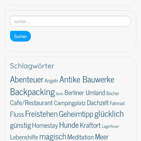
Schlagwörter
Abenteuer
Antike Bauwerke
Angeln
Backpacking
Berliner Umland
Bücher
Berlin
Dachzelt
Cafe/Restaurant
Campingplatz
Fahrrad
glücklich
Freistehen
Geheimtipp
Fluss
Hunde
günstig
Kraftort
Homestay
Lagerfeuer
magisch
Meer
Lebenshilfe
Meditation