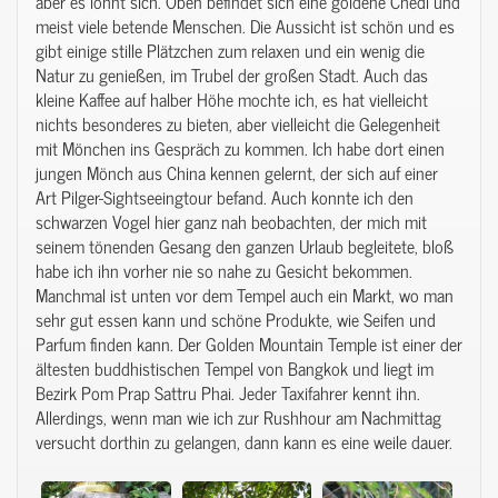
aber es lohnt sich. Oben befindet sich eine goldene Chedi und
meist viele betende Menschen. Die Aussicht ist schön und es
gibt einige stille Plätzchen zum relaxen und ein wenig die
Natur zu genießen, im Trubel der großen Stadt. Auch das
kleine Kaffee auf halber Höhe mochte ich, es hat vielleicht
nichts besonderes zu bieten, aber vielleicht die Gelegenheit
mit Mönchen ins Gespräch zu kommen. Ich habe dort einen
jungen Mönch aus China kennen gelernt, der sich auf einer
Art Pilger-Sightseeingtour befand. Auch konnte ich den
schwarzen Vogel hier ganz nah beobachten, der mich mit
seinem tönenden Gesang den ganzen Urlaub begleitete, bloß
habe ich ihn vorher nie so nahe zu Gesicht bekommen.
Manchmal ist unten vor dem Tempel auch ein Markt, wo man
sehr gut essen kann und schöne Produkte, wie Seifen und
Parfum finden kann. Der Golden Mountain Temple ist einer der
ältesten buddhistischen Tempel von Bangkok und liegt im
Bezirk Pom Prap Sattru Phai. Jeder Taxifahrer kennt ihn.
Allerdings, wenn man wie ich zur Rushhour am Nachmittag
versucht dorthin zu gelangen, dann kann es eine weile dauer.