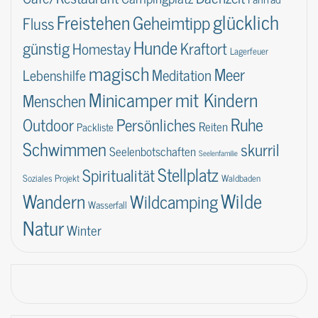
glücklich
Freistehen
Geheimtipp
Fluss
Hunde
günstig
Kraftort
Homestay
Lagerfeuer
magisch
Meer
Lebenshilfe
Meditation
Minicamper
mit Kindern
Menschen
Ruhe
Outdoor
Persönliches
Reiten
Packliste
Schwimmen
skurril
Seelenbotschaften
Seelenfamilie
Stellplatz
Spiritualität
Soziales Projekt
Waldbaden
Wilde
Wandern
Wildcamping
Wasserfall
Natur
Winter