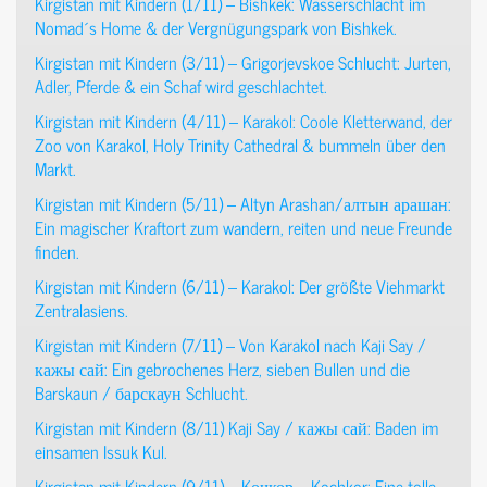
Kirgistan mit Kindern (1/11) – Bishkek: Wasserschlacht im
Nomad´s Home & der Vergnügungspark von Bishkek.
Kirgistan mit Kindern (3/11) – Grigorjevskoe Schlucht: Jurten,
Adler, Pferde & ein Schaf wird geschlachtet
.
Kirgistan mit Kindern (4/11) – Karakol: Coole Kletterwand, der
Zoo von Karakol, Holy Trinity Cathedral & bummeln über den
Markt.
Kirgistan mit Kindern (5/11) – Altyn Arashan/алтын арашан:
Ein magischer Kraftort zum wandern, reiten und neue Freunde
finden.
Kirgistan mit Kindern (6/11) – Karakol: Der größte Viehmarkt
Zentralasiens.
Kirgistan mit Kindern (7/11) – Von Karakol nach Kaji Say /
кажы сай: Ein gebrochenes Herz, sieben Bullen und die
Barskaun / барскаун Schlucht.
Kirgistan mit Kindern (8/11) Kaji Say / кажы сай: Baden im
einsamen Issuk Kul.
Kirgistan mit Kindern (9/11) – Kочкор – Kochkor: Eine tolle